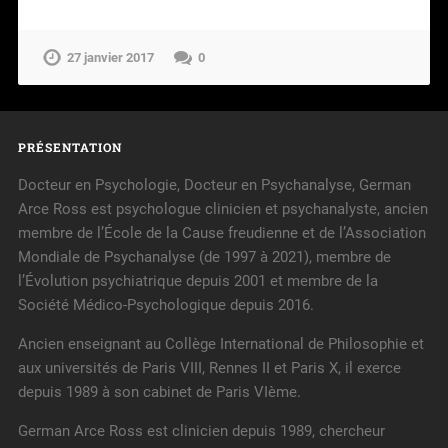
27 janvier 2017
0
PRÉSENTATION
Docteur en Psychologie, Docteur en Psychanalyse, German
Arce Ross est psychologue clinicien et psychanalyste, ancien
membre de l’École de la Cause freudienne et de l’Association
Mondiale de Psychanalyse (de 1997 à 2021), membre de
l’Évolution psychiatrique depuis 2001 et membre de la
Société Médico-Psychologique depuis 2016.
Ancien enseignant au Collège International de Philosophie et
aux universités de Paris VIII, Rennes II et Paris X, il exerce
depuis 1989 à son cabinet de Paris VIème.
German Arce Ross est clinicien depuis 1989, chercheur