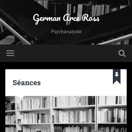
German Arce Ross
Psychanalyste
Séances