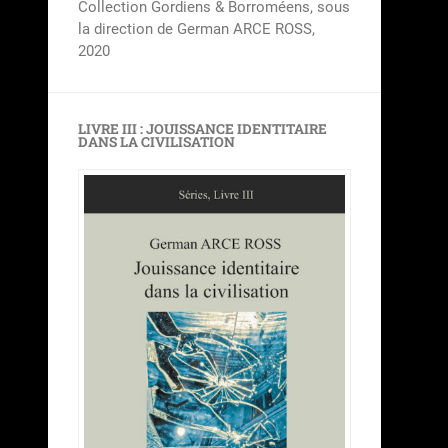
Collection Gordiens & Borroméens, sous
la direction de German ARCE ROSS,
2020
LIVRE III : JOUISSANCE IDENTITAIRE
DANS LA CIVILISATION