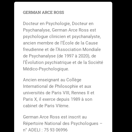
GERMAN ARCE ROSS
Docteur en Psychologie, Docteur en
Psychanalyse, German Arce Ross est
psychologue clinicien et psychanalyste,
ancien membre de l’École de la Cause
freudienne et de l’Association Mondiale
de Psychanalyse (de 1997 à 2020), de
l’Évolution psychiatrique et de la Société
Médico-Psychologique.
Ancien enseignant au Collège
International de Philosophie et aux
universités de Paris VIII, Rennes II et
Paris X, il exerce depuis 1989 à son
cabinet de Paris VIème.
German Arce Ross est inscrit au
Répertoire National des Psychologues –
n° ADELI : 75 93 06996